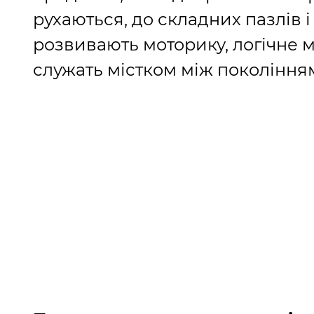
рухаються, до складних пазлів і
розвивають моторику, логічне ми
служать містком між покоління