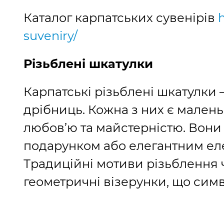
Каталог карпатських сувенірів
h
suveniry/
Різьблені шкатулки
Карпатські різьблені шкатулки –
дрібниць. Кожна з них є мален
любов’ю та майстерністю. Вони
подарунком або елегантним еле
Традиційні мотиви різьблення ч
геометричні візерунки, що симв