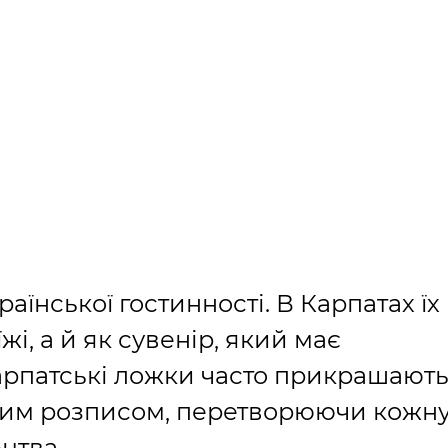
аїнської гостинності. В Карпатах їх
жі, а й як сувенір, який має
арпатські ложки часто прикрашают
чим розписом, перетворюючи кожн
цтва.