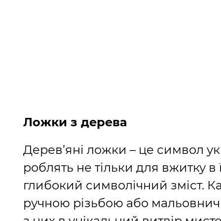
Ложки з дерева
Дерев’яні ложки – це символ укр
роблять не тільки для вжитку в ї
глибокий символічний зміст. К
ручною різьбою або мальовни
з них в унікальний витвір мисте