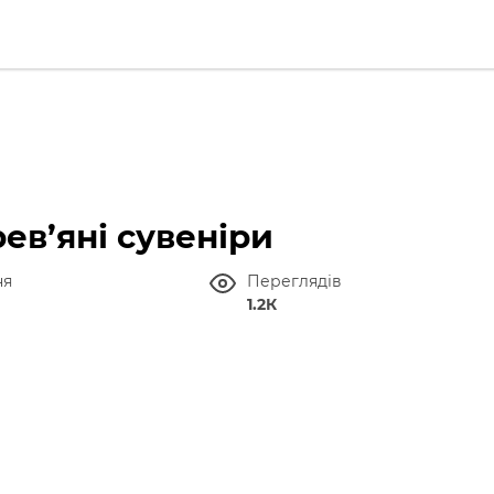
ев’яні сувеніри
ня
Переглядів
1.2К