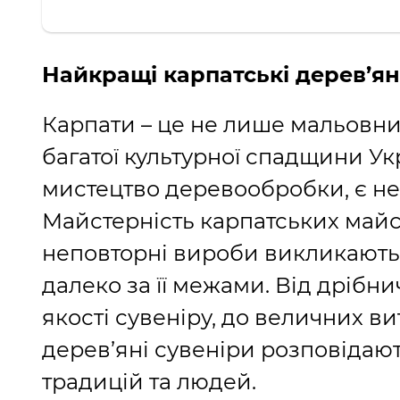
Найкращі карпатські дерев’ян
Карпати – це не лише мальовни
багатої культурної спадщини Ук
мистецтво деревообробки, є не
Майстерність карпатських майстр
неповторні вироби викликають 
далеко за її межами. Від дрібни
якості сувеніру, до величних ви
дерев’яні сувеніри розповідают
традицій та людей.