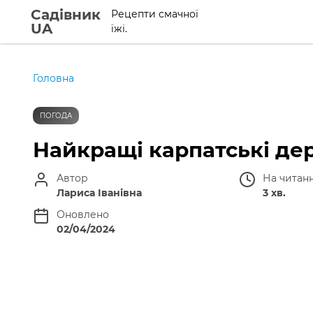
Садівник
Рецепти смачної
UA
їжі.
Головна
ПОГОДА
Найкращі карпатські дер
Автор
На читан
Лариса Іванівна
3 хв.
Оновлено
02/04/2024