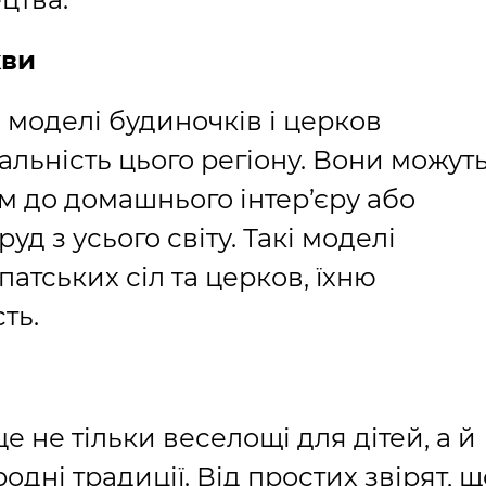
кви
і моделі будиночків і церков
альність цього регіону. Вони можут
 до домашнього інтер’єру або
уд з усього світу. Такі моделі
атських сіл та церков, їхню
ть.
це не тільки веселощі для дітей, а й
дні традиції. Від простих звірят, щ