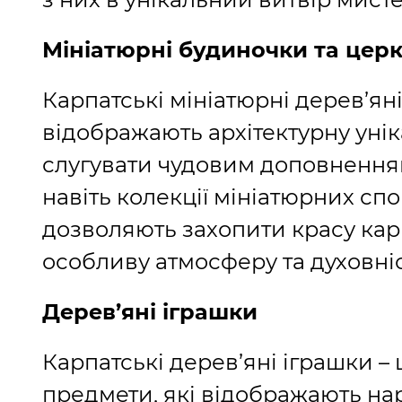
Мініатюрні будиночки та цер
Карпатські мініатюрні дерев’ян
відображають архітектурну унік
слугувати чудовим доповненням
навіть колекції мініатюрних спор
дозволяють захопити красу карп
особливу атмосферу та духовніс
Дерев’яні іграшки
Карпатські дерев’яні іграшки – 
предмети, які відображають наро