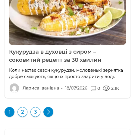
Кукурудза в духовці з сиром –
соковитий рецепт за 30 хвилин
Коли настає сезон кукурудзи, молоденькі зернятка
добре смакують, якщо їх просто зварити у воді.
Лариса Іванівна
18/07/2026
0
2.1К
1
2
3