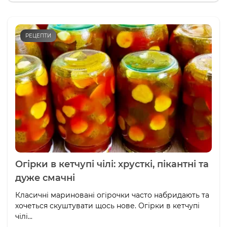
РЕЦЕПТИ
Огірки в кетчупі чілі: хрусткі, пікантні та
дуже смачні
Класичні мариновані огірочки часто набридають та
хочеться скуштувати щось нове. Огірки в кетчупі
чілі...