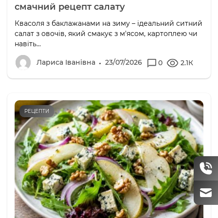
смачний рецепт салату
Квасоля з баклажанами на зиму – ідеальний ситний
салат з овочів, який смакує з м'ясом, картоплею чи
навіть...
Лариса Іванівна
23/07/2026
0
2.1К
РЕЦЕПТИ