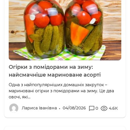
Огірки з помідорами на зиму:
найсмачніше мариноване асорті
Одна з найпопулярніших домашніх закруток –
мариновані огірки з помідорами на зиму. Це два
овочі, які...
Лариса Іванівна
04/08/2026
0
4.6К