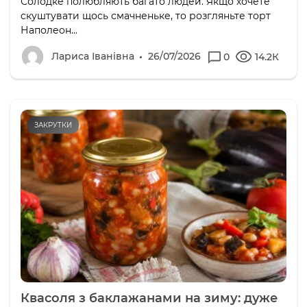
Солодке полюбляють багато людей. Якщо хочете
скуштувати щось смачненьке, то розгляньте торт
Наполеон...
Лариса Іванівна
26/07/2026
0
14.2К
ЗАКРУТКИ
Квасоля з баклажанами на зиму: дуже