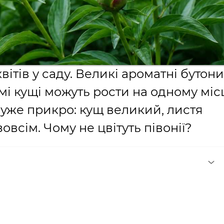
вітів у саду. Великі ароматні бутони
мі кущі можуть рости на одному міс
 дуже прикро: кущ великий, листя
овсім. Чому не цвітуть півонії?