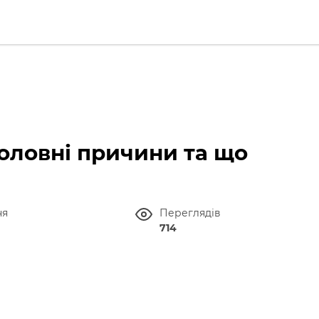
 головні причини та що
ня
Переглядів
714