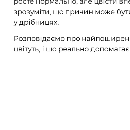
росте нормально, але цвісти вп
зрозуміти, що причин може бути
у дрібницях.
Розповідаємо про найпоширеніш
цвітуть, і що реально допомага