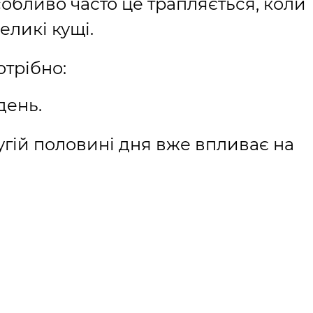
собливо часто це трапляється, коли
еликі кущі.
отрібно:
день.
угій половині дня вже впливає на