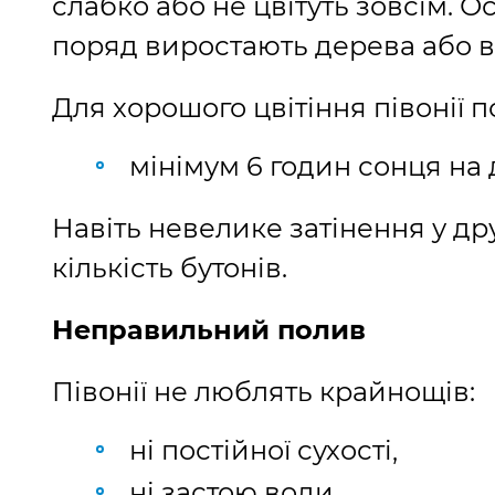
слабко або не цвітуть зовсім. О
поряд виростають дерева або в
Для хорошого цвітіння півонії п
мінімум 6 годин сонця на 
Навіть невелике затінення у др
кількість бутонів.
Неправильний полив
Півонії не люблять крайнощів:
ні постійної сухості,
ні застою води.