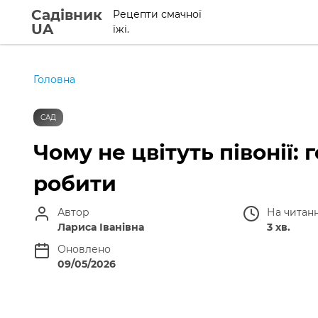
Садівник
Рецепти смачної
UA
їжі.
Головна
САД
Чому не цвітуть півонії:
робити
Автор
На читан
Лариса Іванівна
3 хв.
Оновлено
09/05/2026