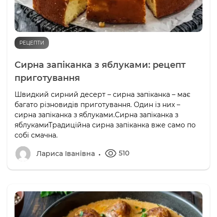
РЕЦЕПТИ
Сирна запіканка з яблуками: рецепт
приготування
Швидкий сирний десерт – сирна запіканка – має
багато різновидів приготування. Один із них –
сирна запіканка з яблуками.Сирна запіканка з
яблукамиТрадиційна сирна запіканка вже само по
собі смачна.
510
Лариса Іванівна