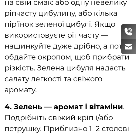
на свій смак: або одну невелику
ріпчасту цибулину, або кілька
пір’їнок зеленої цибулі. Якщо
використовуєте ріпчасту —
нашинкуйте дуже дрібно, а потім
обдайте окропом, щоб прибрати
різкість. Зелена цибуля надасть
салату легкості та свіжого
аромату.
4. Зелень — аромат і вітаміни
.
Подрібніть свіжий кріп і/або
петрушку. Приблизно 1–2 столові