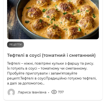
РЕЦЕПТИ
Тефтелі в соусі (томатний і сметанний)
Тефтелі – ніжні, повітряні кульки з фаршу та рису.
Їх готують в соусі – томатному чи сметанному.
Пробуйте приготувати і запам'ятовуйте
рецепт.Тефтелі в соусіТрадиційно готуємо тефтелі,
а далі за допомогою...
737
Лариса Іванівна