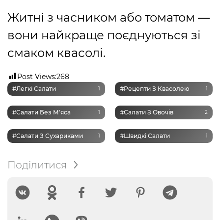
Житні з часником або томатом —
вони найкраще поєднуються зі
смаком квасолі.
Post Views:
268
#легкі Салати
#рецепти З Квасолею
1
1
#салати Без М'яса
#салати З Овочів
1
2
#салати З Сухариками
#швидкі Салати
1
1
Поділитися