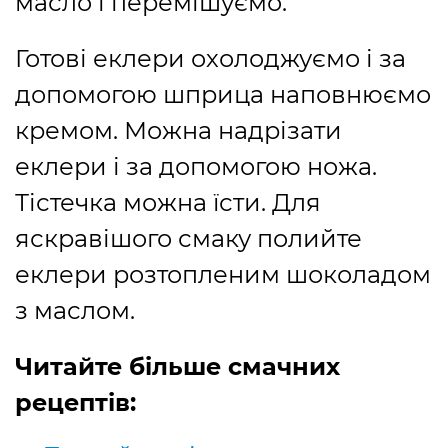
масло і перемішуємо.
Готові еклери охолоджуємо і за
допомогою шприца наповнюємо
кремом. Можна надрізати
еклери і за допомогою ножа.
Тістечка можна їсти. Для
яскравішого смаку полийте
еклери розтопленим шоколадом
з маслом.
Читайте більше смачних
рецептів: