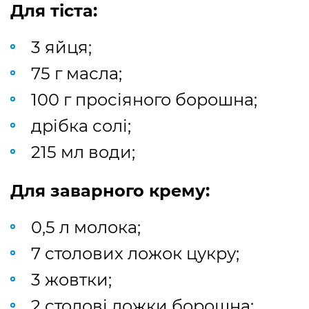
Для тіста:
3 яйця;
75 г масла;
100 г просіяного борошна;
дрібка солі;
215 мл води;
Для заварного крему:
0,5 л молока;
7 столових ложок цукру;
3 жовтки;
2 столові ложки борошна;