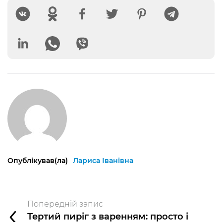
Опублікував(ла)
Лариса Іванівна
Попередній запис
Тертий пиріг з варенням: просто і