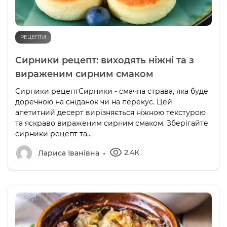
РЕЦЕПТИ
Сирники рецепт: виходять ніжні та з
вираженим сирним смаком
Сирники рецептСирники - смачна страва, яка буде
доречною на сніданок чи на перекус. Цей
апетитний десерт вирізняється ніжною текстурою
та яскраво вираженим сирним смаком. Зберігайте
сирники рецепт та...
2.4К
Лариса Іванівна