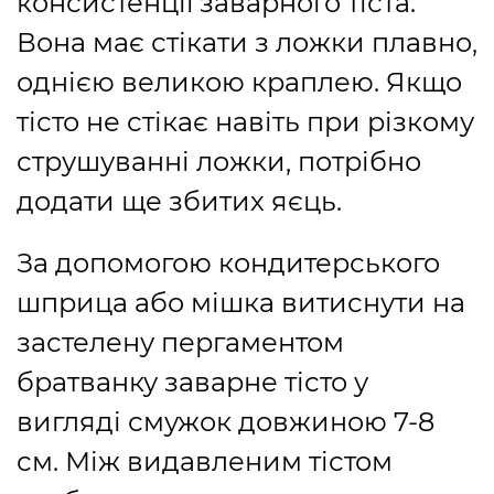
консистенції заварного тіста.
Вона має стікати з ложки плавно,
однією великою краплею. Якщо
тісто не стікає навіть при різкому
струшуванні ложки, потрібно
додати ще збитих яєць.
За допомогою кондитерського
шприца або мішка витиснути на
застелену пергаментом
братванку заварне тісто у
вигляді смужок довжиною 7-8
см. Між видавленим тістом