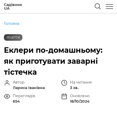
Садівник
UA
Головна
РЕЦЕПТИ
Еклери по-домашньому:
як приготувати заварні
тістечка
Автор
На читання
Лариса Іванівна
3 хв.
Переглядів
Оновлено
654
18/10/2024