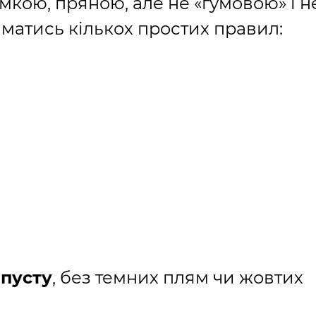
мкою, пряною, але не «гумовою» і н
матись кількох простих правил:
апусту
, без темних плям чи жовтих