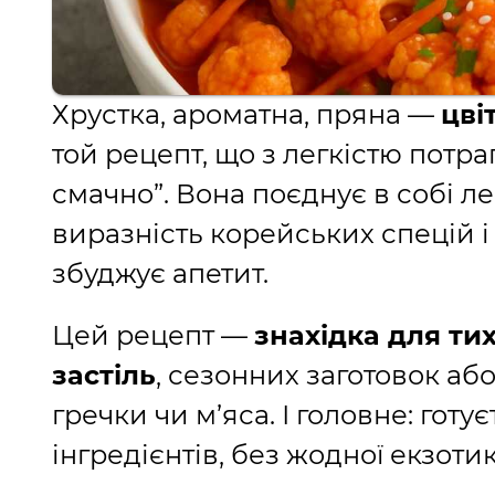
Хрустка, ароматна, пряна —
цві
той рецепт, що з легкістю потра
смачно”. Вона поєднує в собі ле
виразність корейських спецій і
збуджує апетит.
Цей рецепт —
знахідка для тих
застіль
, сезонних заготовок аб
гречки чи м’яса. І головне: готу
інгредієнтів, без жодної екзотик