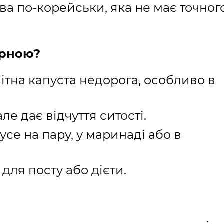
ква по-корейськи, яка не має точног
ярною?
ітна капуста недорога, особливо в
ле дає відчуття ситості.
се на пару, у маринаді або в
 для посту або дієти.