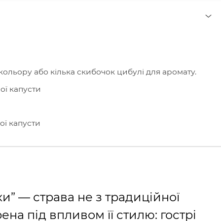
кольору або кілька скибочок цибулі для аромату.
ої капусти
ої капусти
ки” — страва не з традиційної
ена під впливом її стилю: гострі