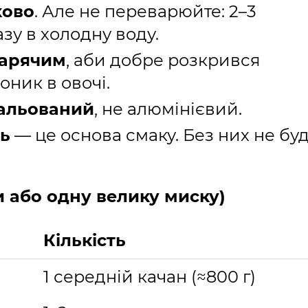
ково
. Але не переварюйте: 2–3
азу в холодну воду.
гарячим
, аби добре розкрився
роник в овочі.
мальований
, не алюмінієвий.
ць
— це основа смаку. Без них не бу
ки або одну велику миску)
Кількість
1 середній качан (≈800 г)