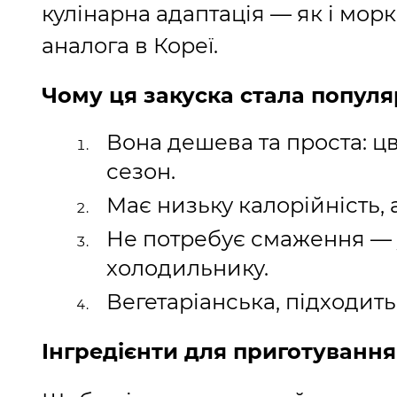
кулінарна адаптація — як і мор
аналога в Кореї.
Чому ця закуска стала попул
Вона дешева та проста: цв
сезон.
Має низьку калорійність, а
Не потребує смаження — у
холодильнику.
Вегетаріанська, підходить
Інгредієнти для приготування