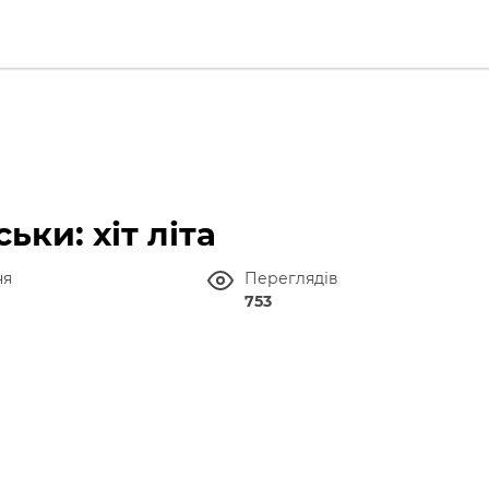
ьки: хіт літа
ня
Переглядів
753