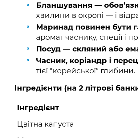
Бланшування — обов’яз
хвилини в окропі — і відр
Маринад повинен бути 
аромат часнику, спеції і п
Посуд — скляний або е
Часник, коріандр і пере
тієї “корейської” глибини.
Інгредієнти (на 2 літрові бан
Інгредієнт
Цвітна капуста