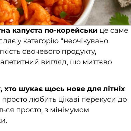
тна капуста по-корейськи
це саме
пляє у категорію “неочікувано
гкість овочевого продукту,
 апетитний вигляд, що миттєво
, хто шукає щось нове для літніх
о просто любить цікаві перекуси до
ється просто, з мінімумом
и.