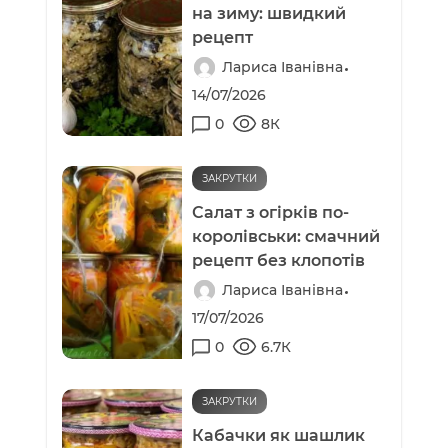
на зиму: швидкий
рецепт
Лариса Іванівна
14/07/2026
0
8К
ЗАКРУТКИ
Салат з огірків по-
королівськи: смачний
рецепт без клопотів
Лариса Іванівна
17/07/2026
0
6.7К
ЗАКРУТКИ
Кабачки як шашлик