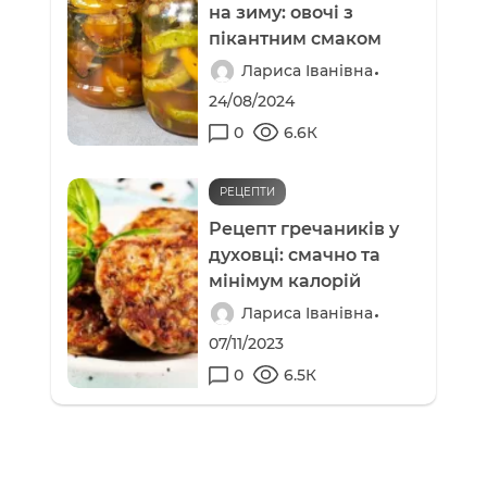
на зиму: овочі з
пікантним смаком
Лариса Іванівна
24/08/2024
0
6.6К
РЕЦЕПТИ
Рецепт гречаників у
духовці: смачно та
мінімум калорій
Лариса Іванівна
07/11/2023
0
6.5К