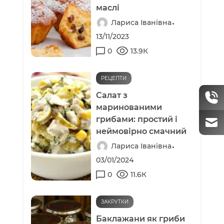
маслі
Лариса Іванівна
13/11/2023
0
13.9К
РЕЦЕПТИ
Салат з
маринованими
грибами: простий і
неймовірно смачний
Лариса Іванівна
03/01/2024
0
11.6К
ЗАКРУТКИ
Баклажани як гриби