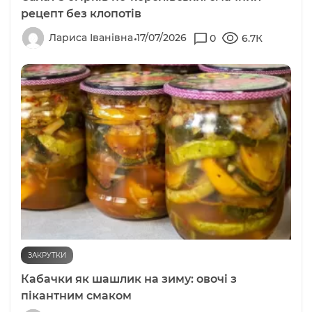
рецепт без клопотів
Лариса Іванівна
17/07/2026
0
6.7К
ЗАКРУТКИ
Кабачки як шашлик на зиму: овочі з
пікантним смаком