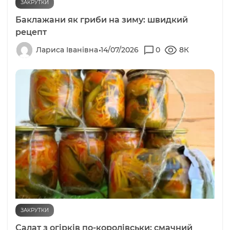
ЗАКРУТКИ
Баклажани як гриби на зиму: швидкий
рецепт
Лариса Іванівна
14/07/2026
0
8К
ЗАКРУТКИ
Салат з огірків по-королівськи: смачний