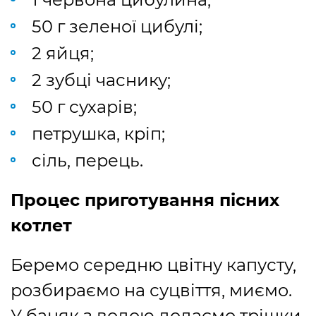
50 г зеленої цибулі;
2 яйця;
2 зубці часнику;
50 г сухарів;
петрушка, кріп;
сіль, перець.
Процес приготування пісних
котлет
Беремо середню цвітну капусту,
розбираємо на суцвіття, миємо.
У баняк з водою додаємо трішки