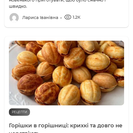
швидко.
1.2К
Лариса Іванівна
РЕЦЕПТИ
Горішки в горішниці: крихкі та довго не