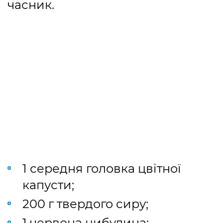
часник.
1 середня головка цвітної
капусти;
200 г твердого сиру;
1 червона цибулина;