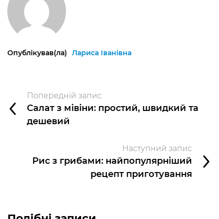
Опублікував(ла)
Лариса Іванівна
Попередній запис
Салат з мівіни: простий, швидкий та
дешевий
Наступний запис
Рис з грибами: найпопулярніший
рецепт приготування
Подібні записи