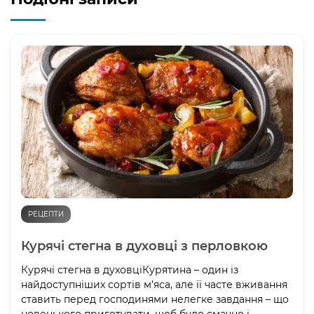
РЕЦЕПТИ
Курячі стегна в духовці з перловкою
Курячі стегна в духовціКурятина – один із
найдоступніших сортів м’яса, але її часте вживання
ставить перед господинями нелегке завдання – що
новенького приготувати, щоб було смачно і