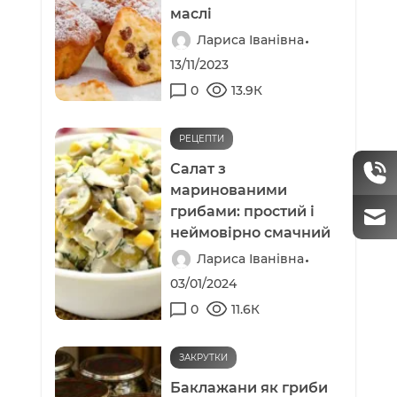
маслі
Лариса Іванівна
13/11/2023
0
13.9К
РЕЦЕПТИ
Салат з
маринованими
грибами: простий і
неймовірно смачний
Лариса Іванівна
03/01/2024
0
11.6К
ЗАКРУТКИ
Баклажани як гриби