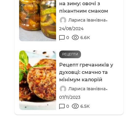
на зиму: овочі з
пікантним смаком
Лариса Іванівна
24/08/2024
0
6.6К
РЕЦЕПТИ
Рецепт гречаників у
духовці: смачно та
мінімум калорій
Лариса Іванівна
07/11/2023
0
6.5К