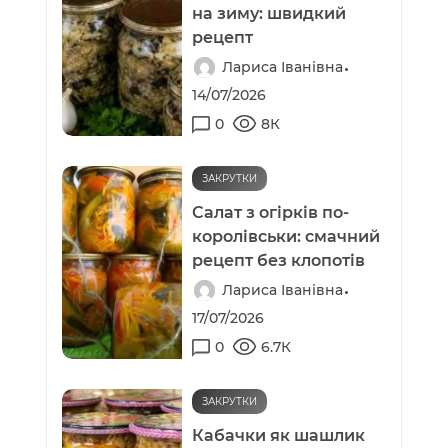
на зиму: швидкий
рецепт
Лариса Іванівна
14/07/2026
0
8К
ЗАКРУТКИ
Салат з огірків по-
королівськи: смачний
рецепт без клопотів
Лариса Іванівна
17/07/2026
0
6.7К
ЗАКРУТКИ
Кабачки як шашлик