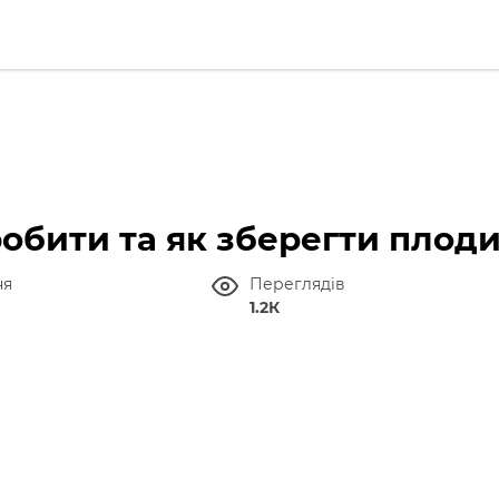
обити та як зберегти плод
ня
Переглядів
1.2К