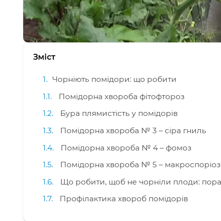
Зміст
Чорніють помідори: що робити
Помідорна хвороба фітофтороз
Бура плямистість у помідорів
Помідорна хвороба № 3 – сіра гниль
Помідорна хвороба № 4 – фомоз
Помідорна хвороба № 5 – макроспоріоз
Що робити, щоб не чорніли плоди: пор
Профілактика хвороб помідорів