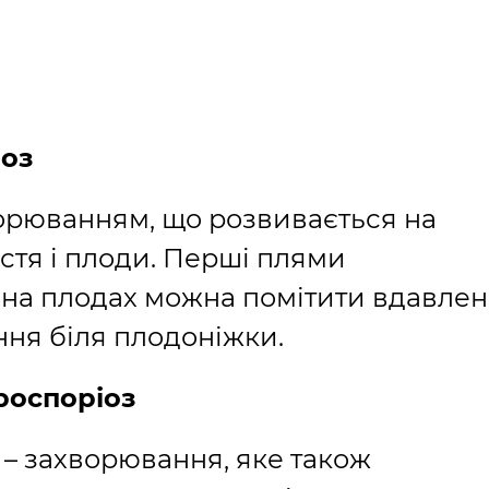
моз
орюванням, що розвивається на
истя і плоди. Перші плями
 на плодах можна помітити вдавлен
ння біля плодоніжки.
роспоріоз
 – захворювання, яке також