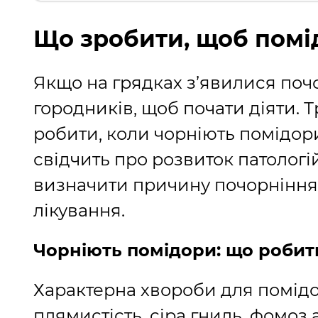
Що зробити, щоб помі
Якщо на грядках з’явилися почо
городників, щоб почати діяти. 
робити, коли чорніють помідор
свідчить про розвиток патологій
визначити причину почорніння 
лікування.
Чорніють помідори: що робит
Характерна хвороби для помідор
плямистість, сіра гниль, фомоз