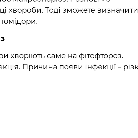
і хвороби. Тоді зможете визначити
помідори.
оз
ри хворіють саме на фітофтороз.
кція. Причина появи інфекції – різ