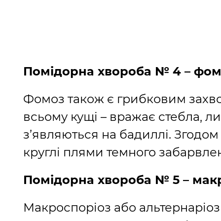
Помідорна хвороба № 4 – фо
Фомоз також є грибковим захв
всьому кущі – вражає стебла, л
з’являються на бадиллі. Згодом
круглі плями темного забарвле
Помідорна хвороба № 5 – мак
Макроспоріоз або альтернаріоз