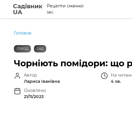
Садівник
Рецепти смачної
UA
їжі.
Головна
ГОРОД
САД
Чорніють помідори: що р
Автор
На читан
Лариса Іванівна
4 хв.
Оновлено
21/11/2023