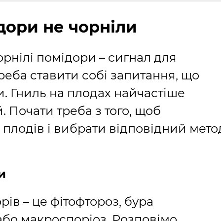
дори не чорніли
рнілі помідори – сигнал для
Треба ставити собі запитання, що
и. Гниль на плодах найчастіше
. Почати треба з того, щоб
плодів і вибрати відповідний мето
и
ів – це фітофтороз, бура
 або макроспоріоз. Розповімо