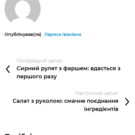
Опублікував(ла)
Лариса Іванівна
Попередній запис
Сирний рулет з фаршем: вдасться з
першого разу
Наступний запис
Салат з руколою: смачне поєднання
інгредієнтів