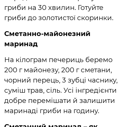
гриби на 30 хвилин. Готуйте
гриби до золотистої скоринки.
Сметанно-майонезний
маринад
На кілограм печериць беремо
200 г майонезу, 200 г сметани,
чорний перець, 3 зубці часнику,
суміш трав, сіль. Усі інгредієнти
добре перемішати й залишити
маринаді гриби на годину.
Сметанний маринад – як