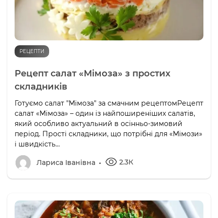
РЕЦЕПТИ
Рецепт салат «Мімоза» з простих
складників
Готуємо салат "Мімоза" за смачним рецептомРецепт
салат «Мімоза» – один із найпоширеніших салатів,
який особливо актуальний в осінньо-зимовий
період. Прості складники, що потрібні для «Мімози»
і швидкість...
2.3К
Лариса Іванівна