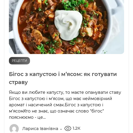
РЕЦЕПТИ
Бігос з капустою і м’ясом: як готувати
страву
Якщо ви любите капусту, то маєте опанувати ставу
Бігос з капустою і м'ясом, що має неймовірний
аромат і насичений смак.Бігос з капустою і
м'ясомХто не знає, що означає слово "бігос"
пояснюємо - це...
1.2К
Лариса Іванівна