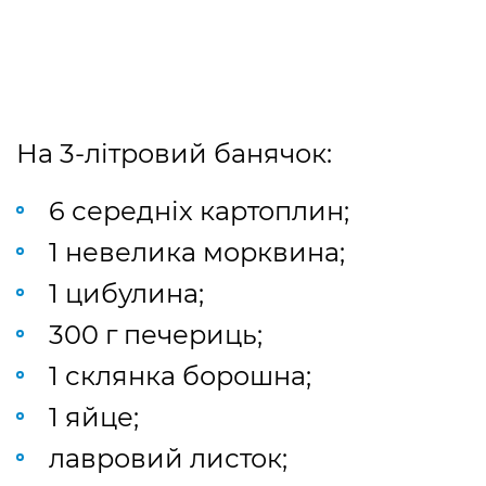
На 3-літровий банячок:
6 середніх картоплин;
1 невелика морквина;
1 цибулина;
300 г печериць;
1 склянка борошна;
1 яйце;
лавровий листок;