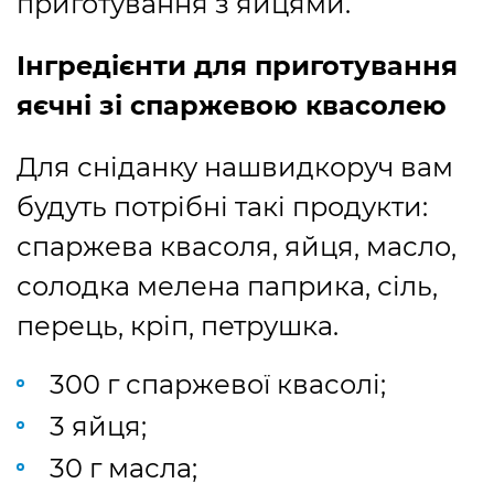
приготування з яйцями.
Інгредієнти для приготування
яєчні зі спаржевою квасолею
Для сніданку нашвидкоруч вам
будуть потрібні такі продукти:
спаржева квасоля, яйця, масло,
солодка мелена паприка, сіль,
перець, кріп, петрушка.
300 г спаржевої квасолі;
3 яйця;
30 г масла;