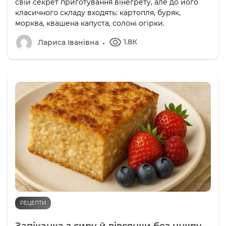
свій секрет приготування вінегрету, але до його
класичного складу входять: картопля, буряк,
морква, квашена капуста, солоні огірки.
1.8К
Лариса Іванівна
РЕЦЕПТИ