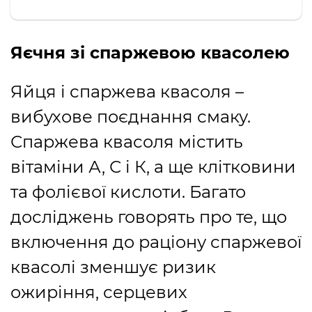
Яєчня зі спаржевою квасолею
Яйця і спаржева квасоля –
вибухове поєднання смаку.
Спаржева квасоля містить
вітаміни А, С і К, а ще клітковини
та фолієвої кислоти. Багато
досліджень говорять про те, що
включення до раціону спаржевої
квасолі зменшує ризик
ожиріння, серцевих