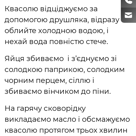
Квасолю відціджуємо за
допомогою друшляка, відразу
облийте холодною водою, і
нехай вода повністю стече.
Яйця збиваємо і з’єднуємо зі
солодкою паприкою, солодким
чорним перцем, сіллю і
збиваємо вінчиком до піни.
На гарячу сковорідку
викладаємо масло і обсмажуємо
квасолю протягом трьох хвилин