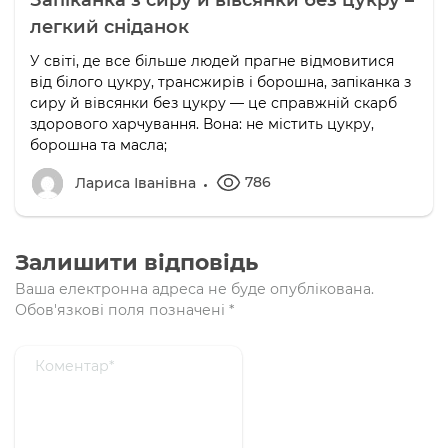
Запіканка з сиру й вівсянки без цукру –
легкий сніданок
У світі, де все більше людей прагне відмовитися
від білого цукру, трансжирів і борошна, запіканка з
сиру й вівсянки без цукру — це справжній скарб
здорового харчування. Вона: не містить цукру,
борошна та масла;
786
Лариса Іванівна
Залишити відповідь
Ваша електронна адреса не буде опублікована.
Обов'язкові поля позначені
*