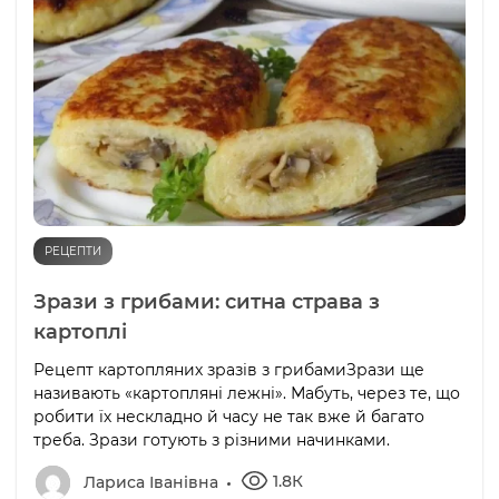
РЕЦЕПТИ
Зрази з грибами: ситна страва з
картоплі
Рецепт картопляних зразів з грибамиЗрази ще
називають «картопляні лежні». Мабуть, через те, що
робити їх нескладно й часу не так вже й багато
треба. Зрази готують з різними начинками.
1.8К
Лариса Іванівна