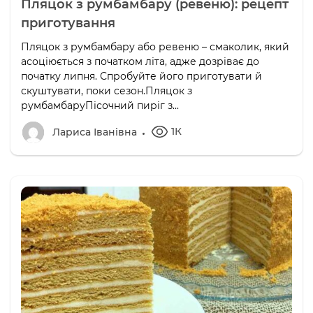
Пляцок з румбамбару (ревеню): рецепт
приготування
Пляцок з румбамбару або ревеню – смаколик, який
асоціюється з початком літа, адже дозріває до
початку липня. Спробуйте його приготувати й
скуштувати, поки сезон.Пляцок з
румбамбаруПісочний пиріг з...
1К
Лариса Іванівна