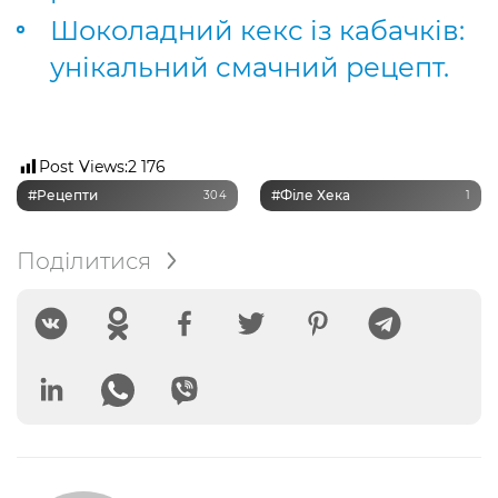
Шоколадний кекс із кабачків:
унікальний смачний рецепт.
Post Views:
2 176
#рецепти
#філе Хека
304
1
Поділитися