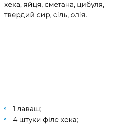
хека, яйця, сметана, цибуля,
твердий сир, сіль, олія.
1 лаваш;
4 штуки філе хека;