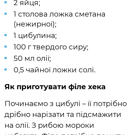
2 яйця;
1 столова ложка сметана
(нежирної);
1 цибулина;
100 г твердого сиру;
50 мл олії;
0,5 чайної ложки солі.
Як приготувати філе хека
Починаємо з цибулі – її потрібно
дрібно нарізати та підсмажити
на олії. З рибою мороки