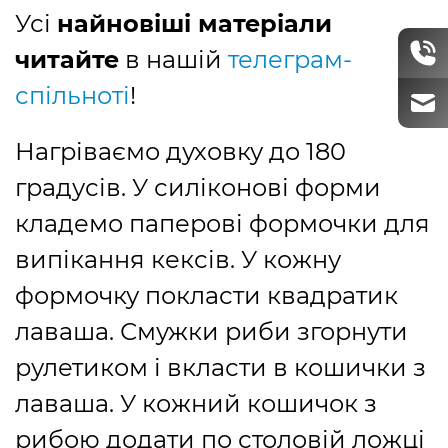
Усі
найновіші матеріали
читайте
в нашій
телеграм-
спільноті
!
Нагріваємо духовку до 180
градусів. У силіконові форми
кладемо паперові формочки для
випікання кексів. У кожну
формочку покласти квадратик
лаваша. Смужки риби згорнути
рулетиком і вкласти в кошички з
лаваша. У кожний кошичок з
рибою додати по столовій ложці