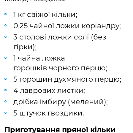
1 кг свіжої кільки;
0,25 чайної ложки коріандру;
3 столові ложки солі (без
гірки);
1 чайна ложка
горошків чорного перцю;
5 горошин духмяного перцю;
4 лаврових листки;
дрібка імбиру (мелений);
5 штучок гвоздики.
Приготування пряної кільки