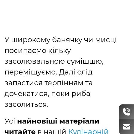
У широкому банячку чи мисці
посипаємо кільку
засолювальною сумішшю,
перемішуємо. Далі слід
запастися терпінням та
дочекатися, поки риба
засолиться.
Усі
найновіші матеріали
читайте
в нашій
Кулінарній