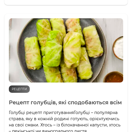
РЕЦЕПТИ
Рецепт голубців, які сподобаються всім
Голубці рецепт приготуванняГолубці – популярна
страва, яку в кожній родині готують, орієнтуючись
на свої смаки. Хтось – із білокачанної капусти, хтось
– пекінської чи виноградного листя.