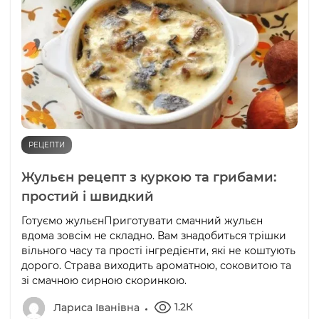
РЕЦЕПТИ
Жульєн рецепт з куркою та грибами:
простий і швидкий
Готуємо жульєнПриготувати смачний жульєн
вдома зовсім не складно. Вам знадобиться трішки
вільного часу та прості інгредієнти, які не коштують
дорого. Страва виходить ароматною, соковитою та
зі смачною сирною скоринкою.
1.2К
Лариса Іванівна