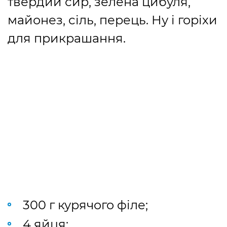
твердий сир, зелена цибуля,
майонез, сіль, перець. Ну і горіхи
для прикрашання.
300 г курячого філе;
4 яйця: