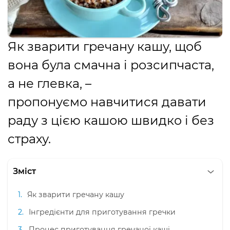
Як зварити гречану кашу, щоб
вона була смачна і розсипчаста,
а не глевка, –
пропонуємо навчитися давати
раду з цією кашою швидко і без
страху.
Зміст
Як зварити гречану кашу
Інгредієнти для приготування гречки
Процес приготування гречаної каші