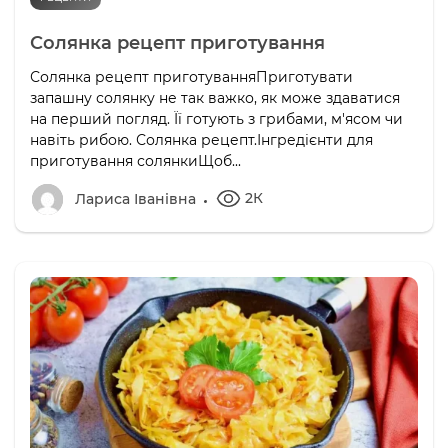
Солянка рецепт приготування
Солянка рецепт приготуванняПриготувати
запашну солянку не так важко, як може здаватися
на перший погляд. Її готують з грибами, м'ясом чи
навіть рибою. Солянка рецепт.Інгредієнти для
приготування солянкиЩоб...
2К
Лариса Іванівна