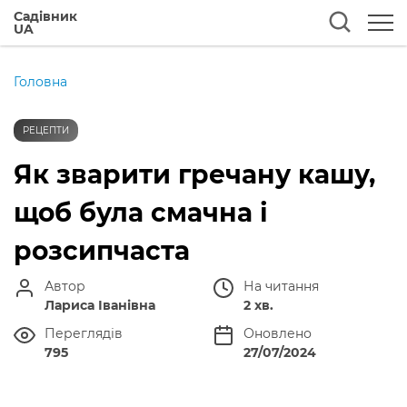
Садівник
UA
Головна
РЕЦЕПТИ
Як зварити гречану кашу,
щоб була смачна і
розсипчаста
Автор
На читання
Лариса Іванівна
2 хв.
Переглядів
Оновлено
795
27/07/2024