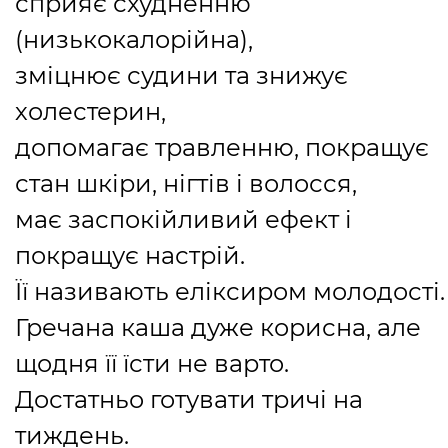
сприяє схудненню
(низькокалорійна),
зміцнює судини та знижує
холестерин,
допомагає травленню, покращує
стан шкіри, нігтів і волосся,
має заспокійливий ефект і
покращує настрій.
Її називають еліксиром молодості.
Гречана каша дуже корисна, але
щодня її їсти не варто.
Достатньо готувати тричі на
тиждень.