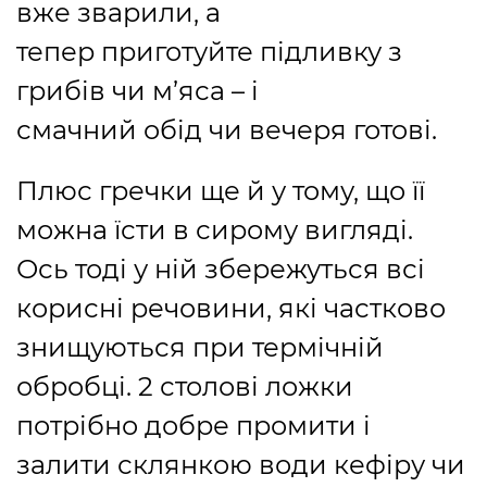
вже зварили, а
тепер приготуйте підливку з
грибів чи м’яса – і
смачний обід чи вечеря готові.
Плюс гречки ще й у тому, що її
можна їсти в сирому вигляді.
Ось тоді у ній збережуться всі
корисні речовини, які частково
знищуються при термічній
обробці. 2 столові ложки
потрібно добре промити і
залити склянкою води кефіру чи