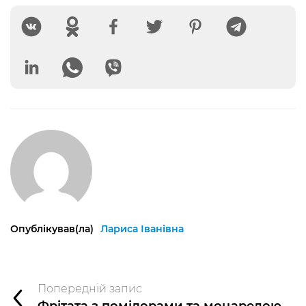
Опублікував(ла)
Лариса Іванівна
Попередній запис
Фрітата з помідорами та моцарелою