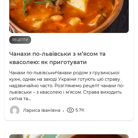
РЕЦЕПТИ
Чанахи по-львівськи з м’ясом та
квасолею: як приготувати
Чанахи по-львівськиЧанахи родом з грузинської
кухні, однак на заході України готують цю страву
надзвичайно часто. Розглянемо рецепт чанахи по-
львівськи – з квасолею і м'ясом. Страва виходить
ситна та...
5.7К
Лариса Іванівна