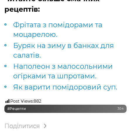
рецептів:
Фрітата з помідорами та
моцарелою.
Буряк на зиму в банках для
салатів.
Наполеон з малосольними
огірками та шпротами.
Як варити помідоровий суп.
Post Views:
882
#рецепти
304
Поділитися