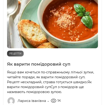
РЕЦЕПТИ
Як варити помідоровий суп
Якщо вам хочеться по-справжньому літньої зупки,
читайте поради, як варити помідоровий суп.
Рецепт нескладний, страва готується швидко.Як
варити помідоровий супСуп з помідорів ще
називають помідоровою зупою.
1К
Лариса Іванівна