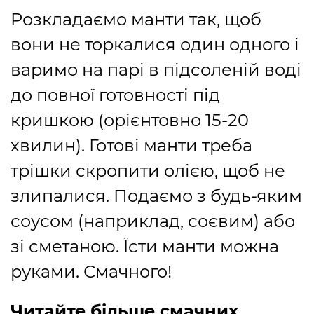
Розкладаємо манти так, щоб
вони не торкалися один одного і
варимо на парі в підсоленій воді
до повної готовності під
кришкою (орієнтовно 15-20
хвилин). Готові манти треба
трішки скропити олією, щоб не
злипалися. Подаємо з будь-яким
соусом (наприклад, соєвим) або
зі сметаною. Їсти манти можна
руками. Смачного!
Читайте більше смачних