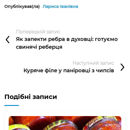
Опублікував(ла)
Лариса Іванівна
Попередній запис
Як запекти ребра в духовці: готуємо
свинячі реберця
Наступний запис
Куряче філе у паніровці з чипсів
Подібні записи