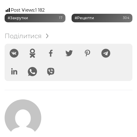
Post Views:
1 182
#закрутки
#рецепти
17
304
Поділитися