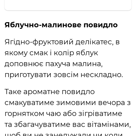
Яблучно-малинове повидло
Ягідно-фруктовий делікатес, в
якому смак і колір яблук
доповнює пахуча малина,
приготувати зовсім нескладно.
Таке ароматне повидло
смакуватиме зимовими вечора з
горнятком чаю або зігріватиме
та збагачуватиме вас вітамінами,
щоб ви не занедужали чи коли