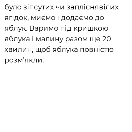
було зіпсутих чи запліснявілих
ягідок, миємо і додаємо до
яблук. Варимо під кришкою
яблука і малину разом ще 20
хвилин, щоб яблука повністю
розм’якли.