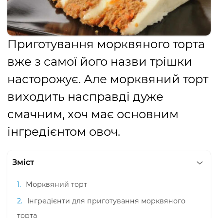
Приготування морквяного торта
вже з самої його назви трішки
насторожує. Але морквяний торт
виходить насправді дуже
смачним, хоч має основним
інгредієнтом овоч.
Зміст
Морквяний торт
Інгредієнти для приготування морквяного
торта