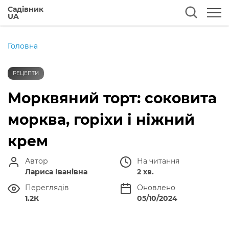
Садівник
UA
Головна
РЕЦЕПТИ
Морквяний торт: соковита
морква, горіхи і ніжний
крем
Автор
На читання
Лариса Іванівна
2 хв.
Переглядів
Оновлено
1.2К
05/10/2024