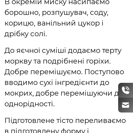
В окремій миску насипаємо
борошно, розпушувач, соду,
корицю, ванільний цукор і
дрібку солі.
До яєчної суміші додаємо терту
моркву та подрібнені горіхи.
Добре перемішуємо. Поступово
вводимо сухі інгредієнти до
мокрих, добре перемішуючи до
однорідності.
Підготовлене тісто переливаємо
в підготовлену форму і