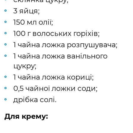
3 яйця;
150 мл олії;
100 г волоських горіхів;
1 чайна ложка розпушувача;
1 чайна ложка ванільного
цукру;
1 чайна ложка кориці;
0,5 чайної ложки соди;
дрібка солі.
Для крему: