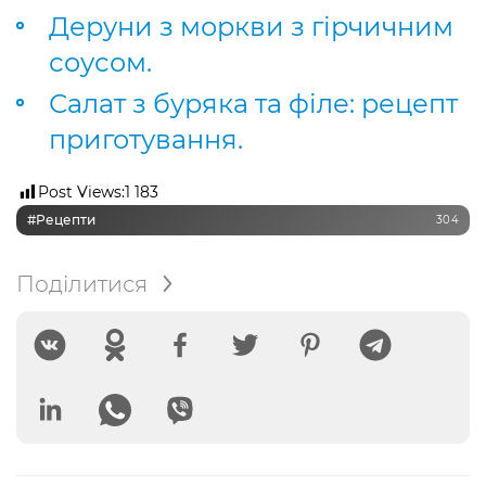
Деруни з моркви з гірчичним
соусом.
Салат з буряка та філе: рецепт
приготування.
Post Views:
1 183
#рецепти
304
Поділитися