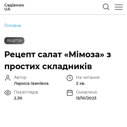
Садівник
UA
Головна
РЕЦЕПТИ
Рецепт салат «Мімоза» з
простих складників
Автор
На читання
Лариса Іванівна
2 хв.
Переглядів
Оновлено
2.3К
13/10/2023