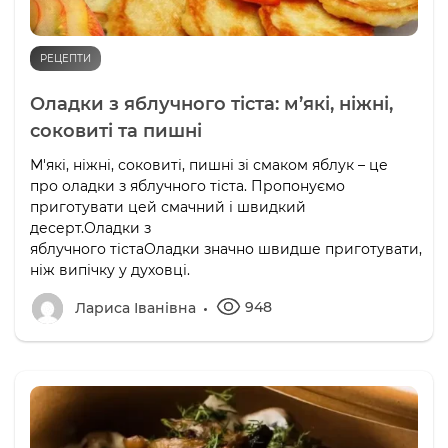
РЕЦЕПТИ
Оладки з яблучного тіста: м’які, ніжні,
соковиті та пишні
М'які, ніжні, соковиті, пишні зі смаком яблук – це
про оладки з яблучного тіста. Пропонуємо
приготувати цей смачний і швидкий
десерт.Оладки з
яблучного тістаОладки значно швидше приготувати,
ніж випічку у духовці.
948
Лариса Іванівна