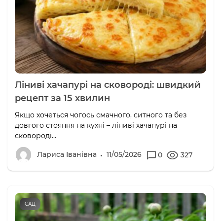
Ліниві хачапурі на сковороді: швидкий
рецепт за 15 хвилин
Якщо хочеться чогось смачного, ситного та без
довгого стояння на кухні – ліниві хачапурі на
сковороді...
Лариса Іванівна
11/05/2026
0
327
САД