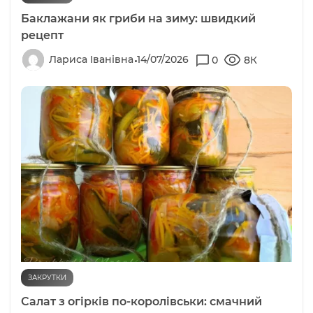
Баклажани як гриби на зиму: швидкий
рецепт
Лариса Іванівна
14/07/2026
0
8К
ЗАКРУТКИ
Салат з огірків по-королівськи: смачний