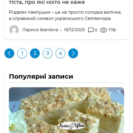
тіста, про які ніхто не каже
Різдвяні пампушки – це не просто солодка випічка,
а справжній символ українського Святвечора.
Лариса Іванівна
19/12/2025
0
778
1
2
3
4
Популярні записи