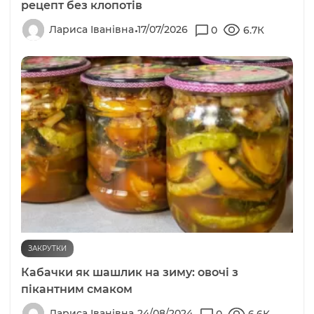
рецепт без клопотів
Лариса Іванівна
17/07/2026
0
6.7К
ЗАКРУТКИ
Кабачки як шашлик на зиму: овочі з
пікантним смаком
Лариса Іванівна
24/08/2024
0
6.6К