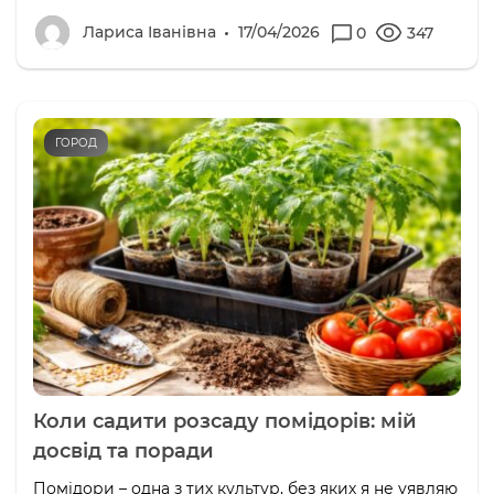
Лариса Іванівна
17/04/2026
0
347
ГОРОД
Коли садити розсаду помідорів: мій
досвід та поради
Помідори – одна з тих культур, без яких я не уявляю